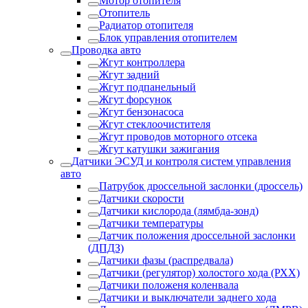
Мотор отопителя
Отопитель
Радиатор отопителя
Блок управления отопителем
Проводка авто
Жгут контроллера
Жгут задний
Жгут подпанельный
Жгут форсунок
Жгут бензонасоса
Жгут стеклоочистителя
Жгут проводов моторного отсека
Жгут катушки зажигания
Датчики ЭСУД и контроля систем управления
авто
Патрубок дроссельной заслонки (дроссель)
Датчики скорости
Датчики кислорода (лямбда-зонд)
Датчики температуры
Датчик положения дроссельной заслонки
(ДПДЗ)
Датчики фазы (распредвала)
Датчики (регулятор) холостого хода (РХХ)
Датчики положеня коленвала
Датчики и выключатели заднего хода