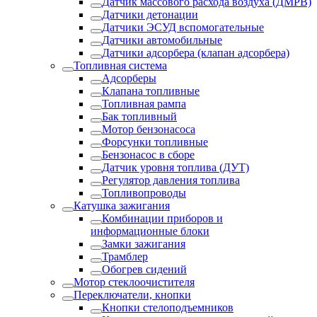
Датчик массового расхода воздуха (ДМРВ)
Датчики детонации
Датчики ЭСУД вспомогательные
Датчики автомобильные
Датчики адсорбера (клапан адсорбера)
Топливная система
Адсорберы
Клапана топливные
Топливная рампа
Бак топливный
Мотор бензонасоса
Форсунки топливные
Бензонасос в сборе
Датчик уровня топлива (ДУТ)
Регулятор давления топлива
Топливопроводы
Катушка зажигания
Комбинации приборов и
информационные блоки
Замки зажигания
Трамблер
Обогрев сидений
Мотор стеклоочистителя
Переключатели, кнопки
Кнопки стелоподъемников