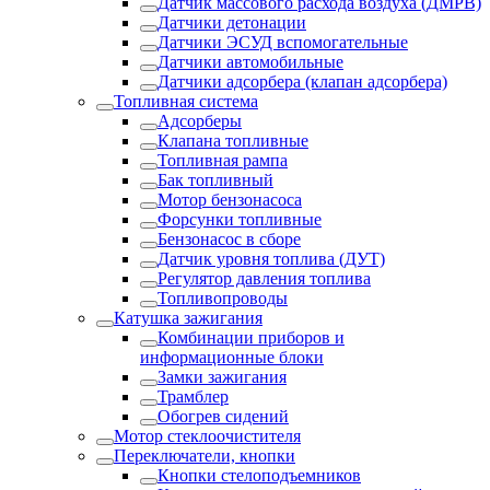
Датчик массового расхода воздуха (ДМРВ)
Датчики детонации
Датчики ЭСУД вспомогательные
Датчики автомобильные
Датчики адсорбера (клапан адсорбера)
Топливная система
Адсорберы
Клапана топливные
Топливная рампа
Бак топливный
Мотор бензонасоса
Форсунки топливные
Бензонасос в сборе
Датчик уровня топлива (ДУТ)
Регулятор давления топлива
Топливопроводы
Катушка зажигания
Комбинации приборов и
информационные блоки
Замки зажигания
Трамблер
Обогрев сидений
Мотор стеклоочистителя
Переключатели, кнопки
Кнопки стелоподъемников