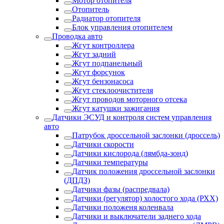
Мотор отопителя
Отопитель
Радиатор отопителя
Блок управления отопителем
Проводка авто
Жгут контроллера
Жгут задний
Жгут подпанельный
Жгут форсунок
Жгут бензонасоса
Жгут стеклоочистителя
Жгут проводов моторного отсека
Жгут катушки зажигания
Датчики ЭСУД и контроля систем управления
авто
Патрубок дроссельной заслонки (дроссель)
Датчики скорости
Датчики кислорода (лямбда-зонд)
Датчики температуры
Датчик положения дроссельной заслонки
(ДПДЗ)
Датчики фазы (распредвала)
Датчики (регулятор) холостого хода (РХХ)
Датчики положеня коленвала
Датчики и выключатели заднего хода