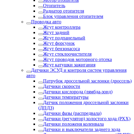
Мотор отопителя
Отопитель
Радиатор отопителя
Блок управления отопителем
Проводка авто
Жгут контроллера
Жгут задний
Жгут подпанельный
Жгут форсунок
Жгут бензонасоса
Жгут стеклоочистителя
Жгут проводов моторного отсека
Жгут катушки зажигания
Датчики ЭСУД и контроля систем управления
авто
Патрубок дроссельной заслонки (дроссель)
Датчики скорости
Датчики кислорода (лямбда-зонд)
Датчики температуры
Датчик положения дроссельной заслонки
(ДПДЗ)
Датчики фазы (распредвала)
Датчики (регулятор) холостого хода (РХХ)
Датчики положеня коленвала
Датчики и выключатели заднего хода