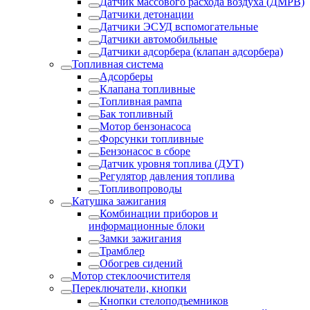
Датчик массового расхода воздуха (ДМРВ)
Датчики детонации
Датчики ЭСУД вспомогательные
Датчики автомобильные
Датчики адсорбера (клапан адсорбера)
Топливная система
Адсорберы
Клапана топливные
Топливная рампа
Бак топливный
Мотор бензонасоса
Форсунки топливные
Бензонасос в сборе
Датчик уровня топлива (ДУТ)
Регулятор давления топлива
Топливопроводы
Катушка зажигания
Комбинации приборов и
информационные блоки
Замки зажигания
Трамблер
Обогрев сидений
Мотор стеклоочистителя
Переключатели, кнопки
Кнопки стелоподъемников