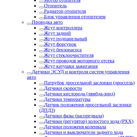
Мотор отопителя
Отопитель
Радиатор отопителя
Блок управления отопителем
Проводка авто
Жгут контроллера
Жгут задний
Жгут подпанельный
Жгут форсунок
Жгут бензонасоса
Жгут стеклоочистителя
Жгут проводов моторного отсека
Жгут катушки зажигания
Датчики ЭСУД и контроля систем управления
авто
Патрубок дроссельной заслонки (дроссель)
Датчики скорости
Датчики кислорода (лямбда-зонд)
Датчики температуры
Датчик положения дроссельной заслонки
(ДПДЗ)
Датчики фазы (распредвала)
Датчики (регулятор) холостого хода (РХХ)
Датчики положеня коленвала
Датчики и выключатели заднего хода