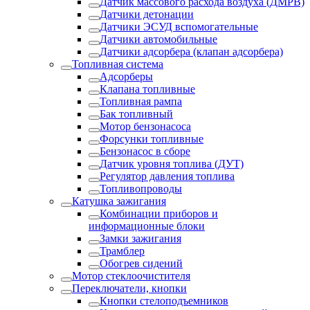
Датчик массового расхода воздуха (ДМРВ)
Датчики детонации
Датчики ЭСУД вспомогательные
Датчики автомобильные
Датчики адсорбера (клапан адсорбера)
Топливная система
Адсорберы
Клапана топливные
Топливная рампа
Бак топливный
Мотор бензонасоса
Форсунки топливные
Бензонасос в сборе
Датчик уровня топлива (ДУТ)
Регулятор давления топлива
Топливопроводы
Катушка зажигания
Комбинации приборов и
информационные блоки
Замки зажигания
Трамблер
Обогрев сидений
Мотор стеклоочистителя
Переключатели, кнопки
Кнопки стелоподъемников