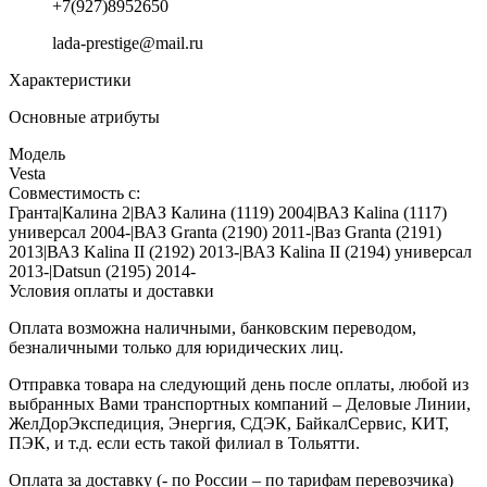
+7(927)8952650
lada-prestige@mail.ru
Характеристики
Основные атрибуты
Модель
Vesta
Совместимость с:
Гранта|Калина 2|ВАЗ Калина (1119) 2004|ВАЗ Kalina (1117)
универсал 2004-|ВАЗ Granta (2190) 2011-|Ваз Granta (2191)
2013|ВАЗ Kalina II (2192) 2013-|ВАЗ Kalina II (2194) универсал
2013-|Datsun (2195) 2014-
Условия оплаты и доставки
Оплата возможна наличными, банковским переводом,
безналичными только для юридических лиц.
Отправка товара на следующий день после оплаты, любой из
выбранных Вами транспортных компаний – Деловые Линии,
ЖелДорЭкспедиция, Энергия, СДЭК, БайкалСервис, КИТ,
ПЭК, и т.д. если есть такой филиал в Тольятти.
Оплата за доставку (- по России – по тарифам перевозчика)