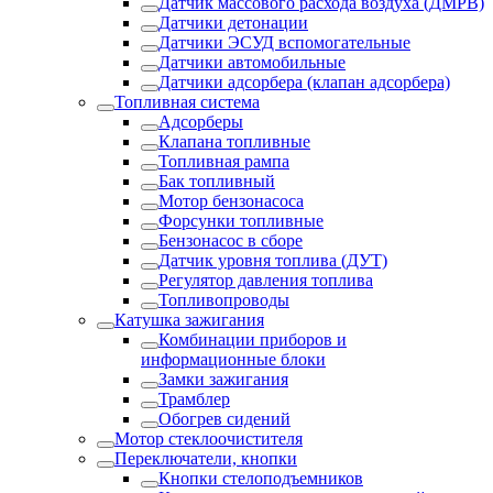
Датчик массового расхода воздуха (ДМРВ)
Датчики детонации
Датчики ЭСУД вспомогательные
Датчики автомобильные
Датчики адсорбера (клапан адсорбера)
Топливная система
Адсорберы
Клапана топливные
Топливная рампа
Бак топливный
Мотор бензонасоса
Форсунки топливные
Бензонасос в сборе
Датчик уровня топлива (ДУТ)
Регулятор давления топлива
Топливопроводы
Катушка зажигания
Комбинации приборов и
информационные блоки
Замки зажигания
Трамблер
Обогрев сидений
Мотор стеклоочистителя
Переключатели, кнопки
Кнопки стелоподъемников