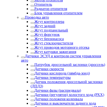
Мотор отопителя
Отопитель
Радиатор отопителя
Блок управления отопителем
Проводка авто
Жгут контроллера
Жгут задний
Жгут подпанельный
Жгут форсунок
Жгут бензонасоса
Жгут стеклоочистителя
Жгут проводов моторного отсека
Жгут катушки зажигания
Датчики ЭСУД и контроля систем управления
авто
Патрубок дроссельной заслонки (дроссель)
Датчики скорости
Датчики кислорода (лямбда-зонд)
Датчики температуры
Датчик положения дроссельной заслонки
(ДПДЗ)
Датчики фазы (распредвала)
Датчики (регулятор) холостого хода (РХХ)
Датчики положеня коленвала
Датчики и выключатели заднего хода