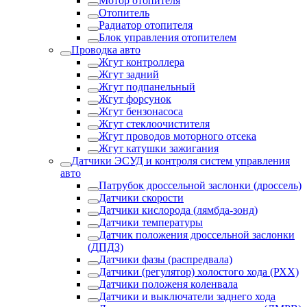
Мотор отопителя
Отопитель
Радиатор отопителя
Блок управления отопителем
Проводка авто
Жгут контроллера
Жгут задний
Жгут подпанельный
Жгут форсунок
Жгут бензонасоса
Жгут стеклоочистителя
Жгут проводов моторного отсека
Жгут катушки зажигания
Датчики ЭСУД и контроля систем управления
авто
Патрубок дроссельной заслонки (дроссель)
Датчики скорости
Датчики кислорода (лямбда-зонд)
Датчики температуры
Датчик положения дроссельной заслонки
(ДПДЗ)
Датчики фазы (распредвала)
Датчики (регулятор) холостого хода (РХХ)
Датчики положеня коленвала
Датчики и выключатели заднего хода