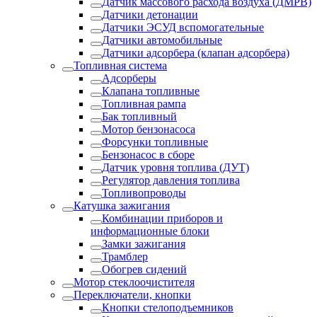
Датчик массового расхода воздуха (ДМРВ)
Датчики детонации
Датчики ЭСУД вспомогательные
Датчики автомобильные
Датчики адсорбера (клапан адсорбера)
Топливная система
Адсорберы
Клапана топливные
Топливная рампа
Бак топливный
Мотор бензонасоса
Форсунки топливные
Бензонасос в сборе
Датчик уровня топлива (ДУТ)
Регулятор давления топлива
Топливопроводы
Катушка зажигания
Комбинации приборов и
информационные блоки
Замки зажигания
Трамблер
Обогрев сидений
Мотор стеклоочистителя
Переключатели, кнопки
Кнопки стелоподъемников