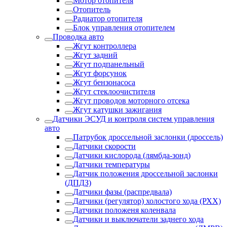
Мотор отопителя
Отопитель
Радиатор отопителя
Блок управления отопителем
Проводка авто
Жгут контроллера
Жгут задний
Жгут подпанельный
Жгут форсунок
Жгут бензонасоса
Жгут стеклоочистителя
Жгут проводов моторного отсека
Жгут катушки зажигания
Датчики ЭСУД и контроля систем управления
авто
Патрубок дроссельной заслонки (дроссель)
Датчики скорости
Датчики кислорода (лямбда-зонд)
Датчики температуры
Датчик положения дроссельной заслонки
(ДПДЗ)
Датчики фазы (распредвала)
Датчики (регулятор) холостого хода (РХХ)
Датчики положеня коленвала
Датчики и выключатели заднего хода