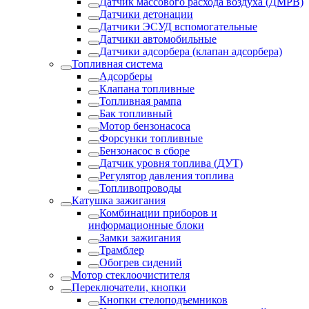
Датчик массового расхода воздуха (ДМРВ)
Датчики детонации
Датчики ЭСУД вспомогательные
Датчики автомобильные
Датчики адсорбера (клапан адсорбера)
Топливная система
Адсорберы
Клапана топливные
Топливная рампа
Бак топливный
Мотор бензонасоса
Форсунки топливные
Бензонасос в сборе
Датчик уровня топлива (ДУТ)
Регулятор давления топлива
Топливопроводы
Катушка зажигания
Комбинации приборов и
информационные блоки
Замки зажигания
Трамблер
Обогрев сидений
Мотор стеклоочистителя
Переключатели, кнопки
Кнопки стелоподъемников